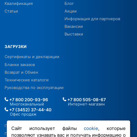
Квалификация
Блог
Статьи
Акции
Информация для партнеров
Вакансии
Выставки
ЗАГРУЗКИ
Сертификаты и декларации
Бланки заказов
Возврат и Обмен
Технические каталоги
Руководства по эксплуатации
+7 800 200-93-96
+7 800 505-08-67
Многоканальный
Интернет-магазин
+7 (3452) 37-44-40
Офис продаж
Политика в отношении ПДН
Сайт использует файлы
cookie
, которые
Политика обработки файлов cookie
позволяют узнавать вас и получать информацию о