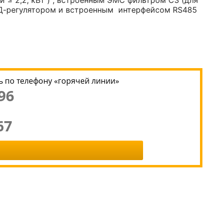
 ≤ 2,2, кВт ) , встроенным ЭМС фильтром С3 (для
ИД-регулятором и встроенным интерфейсом RS485
 по телефону «горячей линии»
96
67