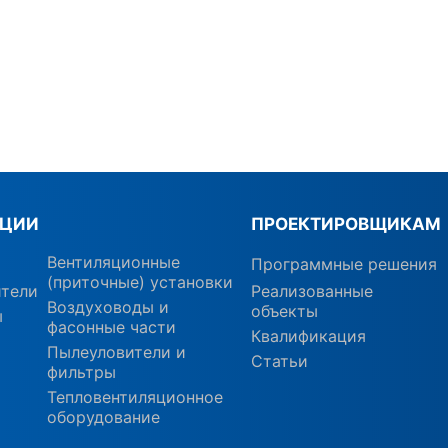
КЦИИ
ПРОЕКТИРОВЩИКАМ
Вентиляционные
Программные решения
(приточные) установки
ители
Реализованные
Воздуховоды и
объекты
ы
фасонные части
Квалификация
Пылеуловители и
Статьи
фильтры
Тепловентиляционное
оборудование