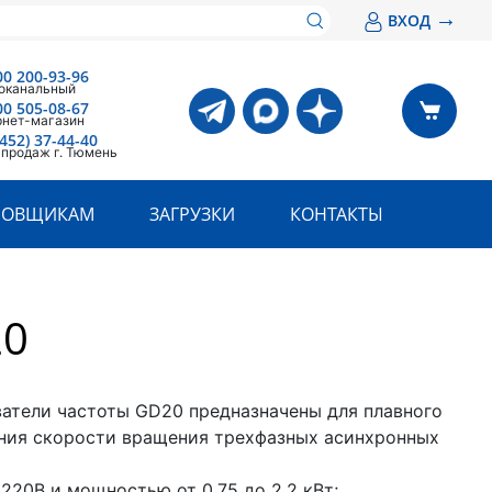
→
ВХОД
00 200-93-96
оканальный
00 505-08-67
рнет-магазин
3452) 37-44-40
 продаж г. Тюмень
РОВЩИКАМ
ЗАГРУЗКИ
КОНТАКТЫ
20
атели частоты GD20 предназначены для плавного
ния скорости вращения трехфазных асинхронных
220В и мощностью от 0,75 до 2,2 кВт;