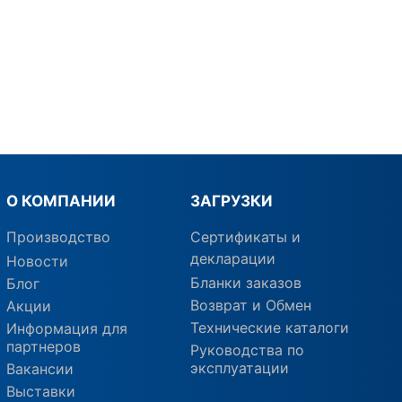
О КОМПАНИИ
ЗАГРУЗКИ
Производство
Сертификаты и
декларации
Новости
Бланки заказов
Блог
Возврат и Обмен
Акции
Технические каталоги
Информация для
партнеров
Руководства по
эксплуатации
Вакансии
Выставки