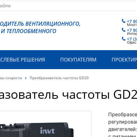
+7 8
ВОДИТЕЛЬ ВЕНТИЛЯЦИОННОГО,
Мног
 И ТЕПЛООБМЕННОГО
+7 8
Инте
+7 (
Офис
АСЛЕВЫЕ РЕШЕНИЯ
ПОКУПАТЕЛЯМ
ПРОЕКТИ
ры скорости
Преобразователь частоты GD20
азователь частоты GD
Преобразов
регулирова
двигателей:
с питанием 