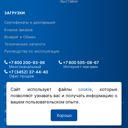
Выставки
ЗАГРУЗКИ
Сертификаты и декларации
Бланки заказов
Возврат и Обмен
Технические каталоги
Руководства по эксплуатации
+7 800 200-93-96
+7 800 505-08-67
Многоканальный
Интернет-магазин
+7 (3452) 37-44-40
Офис продаж
Политика в отношении ПДН
Сайт использует файлы
cookie
, которые
Политика обработки файлов cookie
позволяют узнавать вас и получать информацию о
вашем пользовательском опыте.
© 2026 ООО «РОВЕН-Регионы»
Хорошо
Сделано в