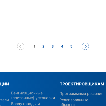
1
2
3
4
5
КЦИИ
ПРОЕКТИРОВЩИКАМ
Вентиляционные
Программные решения
(приточные) установки
ители
Реализованные
Воздуховоды и
объекты
ы