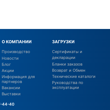
О КОМПАНИИ
ЗАГРУЗКИ
Производство
Сертификаты и
декларации
Новости
Бланки заказов
Блог
Возврат и Обмен
Акции
Технические каталоги
Информация для
партнеров
Руководства по
эксплуатации
Вакансии
Выставки
7-44-40