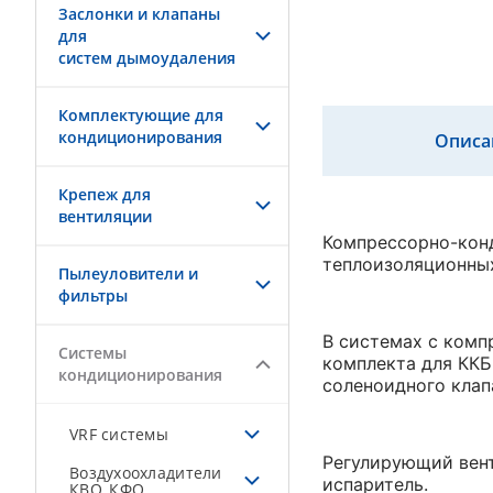
Заслонки и клапаны
для
систем дымоудаления
Комплектующие для
кондиционирования
Описа
Крепеж для
вентиляции
Компрессорно-кон
теплоизоляционных
Пылеуловители и
фильтры
В системах с комп
Системы
комплекта для ККБ
кондиционирования
соленоидного клап
VRF системы
Регулирующий вент
Воздухоохладители
испаритель.
КВО, КФО