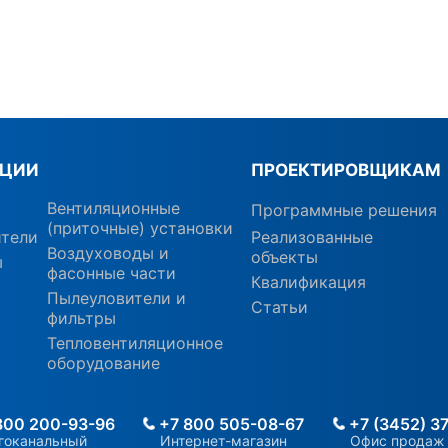
КЦИИ
ПРОЕКТИРОВЩИКАМ
Вентиляционные
Программные решения
(приточные) установки
ители
Реализованные
Воздуховоды и
объекты
ы
фасонные части
Квалификация
Пылеуловители и
Статьи
фильтры
Тепловентиляционное
оборудование
800 200-93-96
+7 800 505-08-67
+7 (3452) 3
гоканальный
Интернет-магазин
Офис продаж