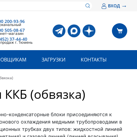
→
ВХОД
00 200-93-96
оканальный
00 505-08-67
рнет-магазин
3452) 37-44-40
 продаж г. Тюмень
РОВЩИКАМ
ЗАГРУЗКИ
КОНТАКТЫ
бвязка)
ККБ (обвязка)
но-конденсаторные блоки присоединяются к
онового охлаждения медными трубопроводами в
ционных трубках двух типов: жидкостной линией
нетания) и газовой линией (линией всасывания).