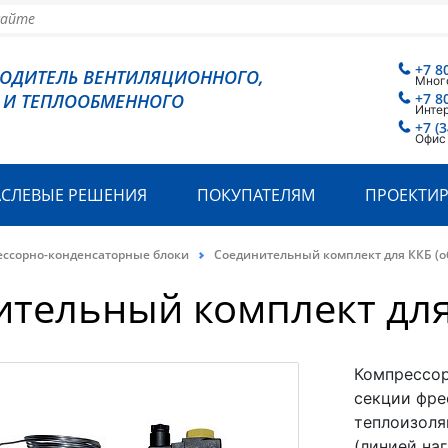
+7 8
ВОДИТЕЛЬ ВЕНТИЛЯЦИОННОГО,
Мног
 И ТЕПЛООБМЕННОГО
+7 8
Инте
+7 (
Офис
АСЛЕВЫЕ РЕШЕНИЯ
ПОКУПАТЕЛЯМ
ПРОЕКТИ
ссорно-конденсаторные блоки
Соединительный комплект для ККБ (о
тельный комплект для 
Компрессор
секции фре
теплоизоля
(линией наг