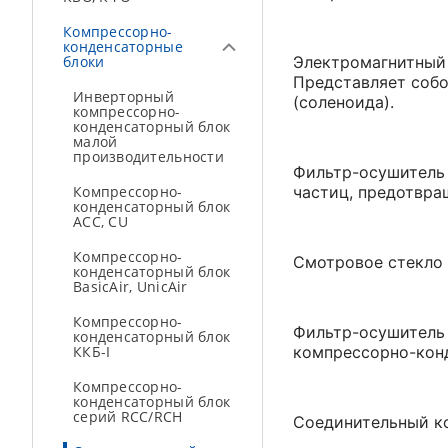
Компрессорно-
конденсаторные
блоки
Электромагнитный 
Представляет соб
Инверторный
(соленоида).
компрессорно-
конденсаторный блок
малой
производительности
Фильтр-осушитель 
Компрессорно-
частиц, предотвра
конденсаторный блок
ACC, CU
Компрессорно-
Смотровое стекло 
конденсаторный блок
BasicAir, UnicAir
Компрессорно-
Фильтр-осушитель 
конденсаторный блок
ККБ-I
компрессорно-конд
Компрессорно-
конденсаторный блок
серий RCC/RCH
Соединительный к