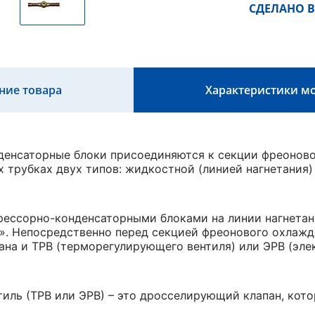
СДЕЛАНО В
ние товара
Характеристики м
денсаторные блоки присоединяются к секции фреонов
 трубках двух типов: жидкостной (линией нагнетания) 
рессорно-конденсаторными блоками на линии нагнета
». Непосредственно перед секцией фреонового охлажд
ана и ТРВ (терморегулирующего вентиля) или ЭРВ (эле
иль (ТРВ или ЭРВ) – это дросселирующий клапан, кото