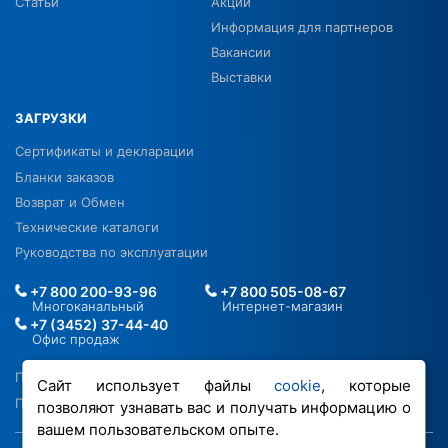
Статьи
Акции
Информация для партнеров
Вакансии
Выставки
ЗАГРУЗКИ
Сертификаты и декларации
Бланки заказов
Возврат и Обмен
Технические каталоги
Руководства по эксплуатации
+7 800 200-93-96
+7 800 505-08-67
Многоканальный
Интернет-магазин
+7 (3452) 37-44-40
Офис продаж
Политика в отношении ПДН
Сайт использует файлы
cookie
, которые
Политика обработки файлов cookie
позволяют узнавать вас и получать информацию о
вашем пользовательском опыте.