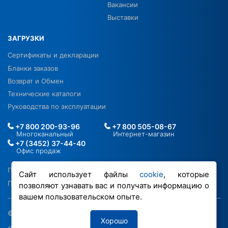
Вакансии
Выставки
ЗАГРУЗКИ
Сертификаты и декларации
Бланки заказов
Возврат и Обмен
Технические каталоги
Руководства по эксплуатации
+7 800 200-93-96
+7 800 505-08-67
Многоканальный
Интернет-магазин
+7 (3452) 37-44-40
Офис продаж
Политика в отношении ПДН
Сайт использует файлы
cookie
, которые
Политика обработки файлов cookie
позволяют узнавать вас и получать информацию о
вашем пользовательском опыте.
© 2026 ООО «РОВЕН-Регионы»
Хорошо