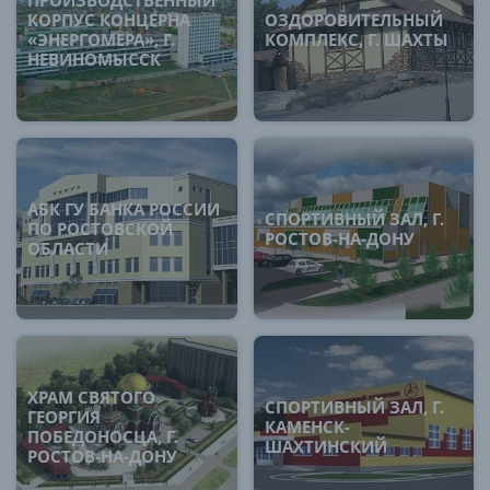
ПРОИЗВОДСТВЕННЫЙ
КОРПУС КОНЦЕРНА
ОЗДОРОВИТЕЛЬНЫЙ
«ЭНЕРГОМЕРА», Г.
КОМПЛЕКС, Г. ШАХТЫ
НЕВИНОМЫССК
АБК ГУ БАНКА РОССИИ
СПОРТИВНЫЙ ЗАЛ, Г.
ПО РОСТОВСКОЙ
РОСТОВ-НА-ДОНУ
ОБЛАСТИ
ХРАМ СВЯТОГО
СПОРТИВНЫЙ ЗАЛ, Г.
ГЕОРГИЯ
КАМЕНСК-
ПОБЕДОНОСЦА, Г.
ШАХТИНСКИЙ
РОСТОВ-НА-ДОНУ