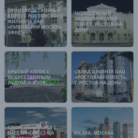
ПРОИЗВОДСТВЕННЫЙ
МОЛОДЁЖНЫЙ
КОРПУС РОСТОВСКОГО
АКАДЕМИЧЕСКИЙ
ФИЛИАЛА ЗАО
ТЕАТР, Г. РОСТОВ-НА-
«ПИВОВАРНЯ МОСКВА-
ДОНУ
ЭФЕС"»
КРЫТЫЙ КАТОК С
СКЛАД ЦЕМЕНТА ОАО
ИСКУССТВЕННЫМ
«РОСТОВАВТОМОСТ»,
ЛЬДОМ, Г. АЗОВ
Г. РОСТОВ-НА-ДОНУ
СПОРТИВНЫЙ ЗАЛ С
БАССЕЙНОМ, СТ-ЦА
ЖК ERA, МОСКВА