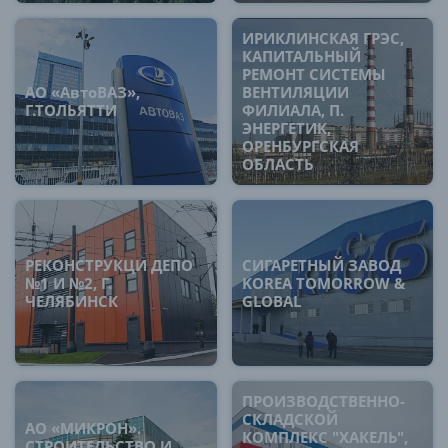
ИРИКЛИНСКАЯ ГРЭС,
КАПИТАЛЬНЫЙ
РЕМОНТ СИСТЕМЫ
АО «АвтоВАЗ»,
ВЕНТИЛЯЦИИ
Г.ТОЛЬЯТТИ
ФИЛИАЛА, П.
ЭНЕРГЕТИК,
ОРЕНБУРГСКАЯ
ОБЛАСТЬ
РЕКОНСТРУКЦИ ДЕПО
СИГАРЕТНЫЙ ЗАВОД
№1 И №2, Г.
KOREA TOMORROW &
ЧЕЛЯБИНСК
GLOBAL
ПРОИЗВОДСТВЕННО-
СКЛАДСКОЙ
АО «МИКРОН».
КОМПЛЕКС "ХАКЕЛЬ",
СТРОИТЕЛЬСТВО И