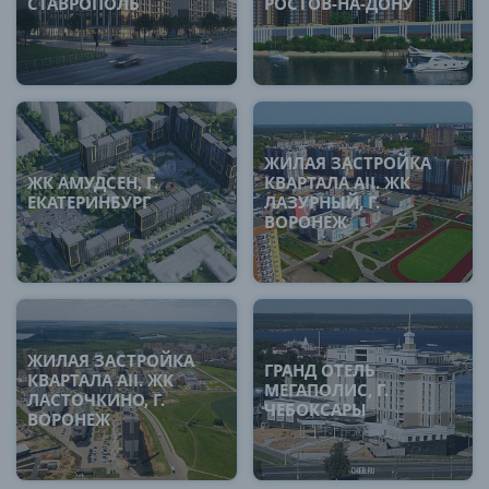
СТАВРОПОЛЬ
РОСТОВ-НА-ДОНУ
ЖИЛАЯ ЗАСТРОЙКА
ЖК АМУДСЕН, Г.
КВАРТАЛА AII. ЖК
ЕКАТЕРИНБУРГ
ЛАЗУРНЫЙ, Г.
ВОРОНЕЖ
ЖИЛАЯ ЗАСТРОЙКА
ГРАНД ОТЕЛЬ
КВАРТАЛА AII. ЖК
МЕГАПОЛИС, Г.
ЛАСТОЧКИНО, Г.
ЧЕБОКСАРЫ
ВОРОНЕЖ