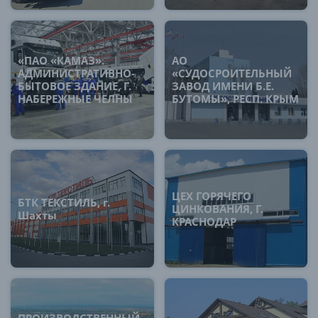
«ПАО «КАМАЗ».
АО
АДМИНИСТРАТИВНО-
«СУДОСРОИТЕЛЬНЫЙ
БЫТОВОЕ ЗДАНИЕ, Г.
ЗАВОД ИМЕНИ Б.Е.
НАБЕРЕЖНЫЕ ЧЕЛНЫ
БУТОМЫ», РЕСП. КРЫМ
ЦЕХ ГОРЯЧЕГО
БТК ТЕКСТИЛЬ, г.
ЦИНКОВАНИЯ, Г.
Шахты
КРАСНОДАР