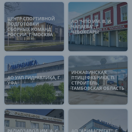
ЦЕНТР СПОРТИВНОЙ
АО "ЧПО ИМ. В. И.
ПОДГОТОВКИ
ЧАПАЕВА", Г.
СБОРНЫХ КОМАНД
ЧЕБОКСАРЫ
РОССИИ, Г. МОСКВА
ИНЖАВИНСКАЯ
АО УАП ГИДРАВЛИКА, Г.
ПТИЦЕФАБРИКА, П.
УФА
СТРОИТЕЛЬ,
ТАМБОВСКАЯ ОБЛАСТЬ
РАДИОЗАВОД ИМ. А. С.
АО "АВИААГРЕГАТ", Г.