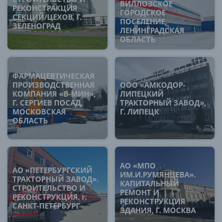
ВИЛЛОЗСКОЕ
РЕКОНСТРАКЦИЯ
ГОРОДСКОЕ
СЕКЦИЙ/ЦЕХОВ, Г.
ПОСЕЛЕНИЕ,
ЗЕЛЕНОГРАД
ЛЕНИНГРАДСКАЯ
ОБЛАСТЬ
ФАРМАЦЕВТИЧЕСКАЯ
ПРОИЗВОДСТВЕННАЯ
ООО «АМКОДОР-
КОМПАНИЯ «В-МИН»,
ЛИПЕЦКИЙ
Г. СЕРГИЕВ ПОСАД,
ТРАКТОРНЫЙ ЗАВОД»,
МОСКОВСКАЯ
Г. ЛИПЕЦК
ОБЛАСТЬ
АО «МПО
АО «ПЕТЕРБУРГСКИЙ
ИМ.И.РУМЯНЦЕВА».
ТРАКТОРНЫЙ ЗАВОД».
КАПИТАЛЬНЫЙ
СТРОИТЕЛЬСТВО И
РЕМОНТ И
РЕКОНСТРУКЦИЯ. г.
РЕКОНСТРУКЦИЯ
САНКТ-ПЕТЕРБУРГ
ЗДАНИЯ, Г. МОСКВА