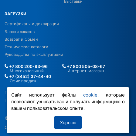
Выставки
ЗАГРУЗКИ
Сертификаты и декларации
Бланки заказов
Возврат и Обмен
Технические каталоги
Руководства по эксплуатации
+7 800 200-93-96
+7 800 505-08-67
Многоканальный
Интернет-магазин
+7 (3452) 37-44-40
Офис продаж
Политика в отношении ПДН
Сайт использует файлы
cookie
, которые
Политика обработки файлов cookie
позволяют узнавать вас и получать информацию о
вашем пользовательском опыте.
© 2026 ООО «РОВЕН-Регионы»
Хорошо
Сделано в