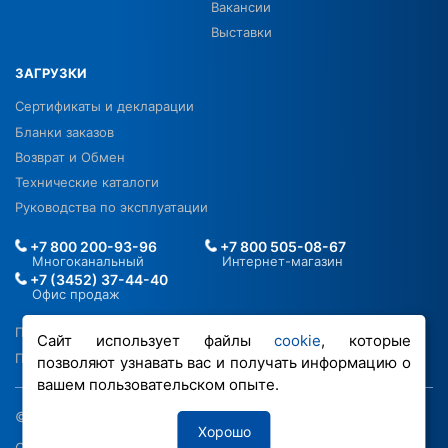
Вакансии
Выставки
ЗАГРУЗКИ
Сертификаты и декларации
Бланки заказов
Возврат и Обмен
Технические каталоги
Руководства по эксплуатации
+7 800 200-93-96
+7 800 505-08-67
Многоканальный
Интернет-магазин
+7 (3452) 37-44-40
Офис продаж
Политика в отношении ПДН
Сайт использует файлы
cookie
, которые
Политика обработки файлов cookie
позволяют узнавать вас и получать информацию о
вашем пользовательском опыте.
© 2026 ООО «РОВЕН-Регионы»
Хорошо
Сделано в